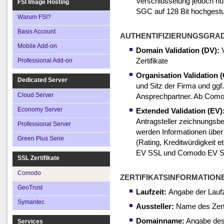
Verschlüsselung jedoch nur
FSI Image Hosting
SGC auf 128 Bit hochgestu
Warum FSI?
Basis Account
AUTHENTIFIZIERUNGSGRA
Mobile Add-on
Domain Validation (DV):
V
Zertifikate
Professional Add-on
Organisation Validation 
Dedicated Server
und Sitz der Firma und ggf
Cloud Server
Ansprechpartner. Ab Comod
Economy Server
Extended Validation (EV)
Antragsteller zeichnungsber
Professional Server
werden Informationen über 
Green Plus Serie
(Rating, Kreditwürdigkeit 
EV SSL und Comodo EV SS
SSL Zertifikate
Comodo
ZERTIFIKATSINFORMATION
GeoTrust
Laufzeit:
Angabe der Laufze
Symantec
Aussteller:
Name des Zertif
Domainname:
Angabe des 
Services