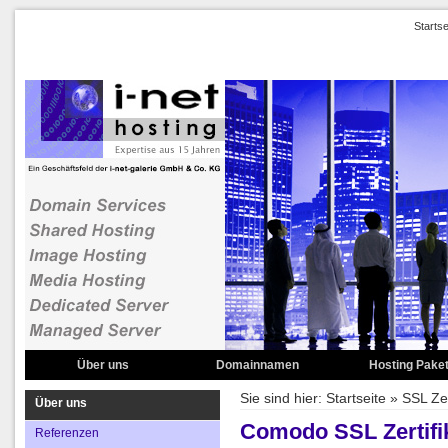
Startse
Über uns
Domainnamen
Hosting Pake
Referenzen
Domainübersicht
Starter Kits
Sie sind hier:
Startseite
»
SSL Zer
Über uns
Service
Geographische Domains
Business Accou
Comodo SSL Zertifi
Referenzen