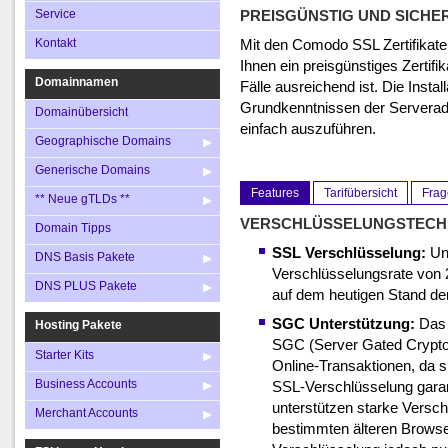
Kontakt
Generische Domains
Merchant Accou
Service
PREISGÜNSTIG UND SICHE
** Neue gTLDs **
Kontakt
Mit den Comodo SSL Zertifikaten
Ihnen ein preisgünstiges Zertifika
Domain Tipps
Domainnamen
Fälle ausreichend ist. Die Install
DNS Basis Pakete
Grundkenntnissen der Serveradm
Domainübersicht
DNS PLUS Pakete
einfach auszuführen.
Geographische Domains
Generische Domains
Features
Tarifübersicht
Fra
** Neue gTLDs **
VERSCHLÜSSELUNGSTECH
Domain Tipps
SSL Verschlüsselung:
Unt
DNS Basis Pakete
Verschlüsselungsrate von 2
DNS PLUS Pakete
auf dem heutigen Stand der
SGC Unterstützung:
Das 
Hosting Pakete
SGC (Server Gated Cryptog
Starter Kits
Online-Transaktionen, da s
Business Accounts
SSL-Verschlüsselung garant
unterstützen starke Versch
Merchant Accounts
bestimmten älteren Browse