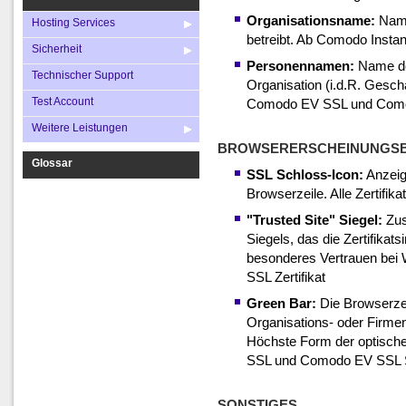
Organisationsname:
Name
Hosting Services
betreibt. Ab Comodo Instant
Sicherheit
Personennamen:
Name de
Technischer Support
Organisation (i.d.R. Gesch
Test Account
Comodo EV SSL und Comod
Weitere Leistungen
BROWSERERSCHEINUNGSB
Glossar
SSL Schloss-Icon:
Anzeig
Browserzeile. Alle Zertifika
"Trusted Site" Siegel:
Zus
Siegels, das die Zertifikat
besonderes Vertrauen bei
SSL Zertifikat
Green Bar:
Die Browserzei
Organisations- oder Firme
Höchste Form der optisch
SSL und Comodo EV SSL S
SONSTIGES